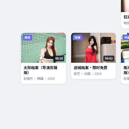
狂
电视
院线
独播
热
99:20
99:02
天际档案（导演剪辑
迷城档案·限时免费
南
版）
版
综艺 · 法国 · 2019
纪录片 · 韩国 · 2019
纪录