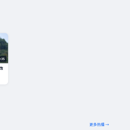
9:35
改
更多热播 →