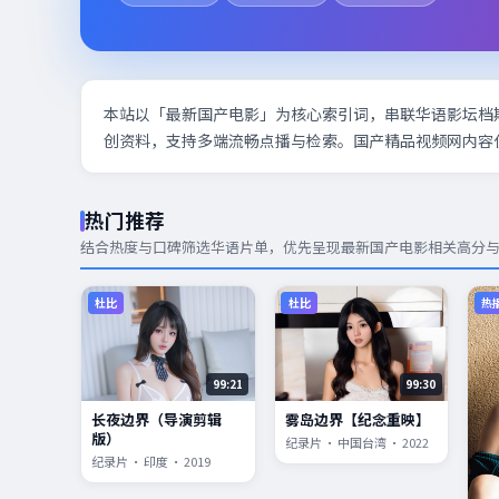
本站以「最新国产电影」为核心索引词，串联华语影坛档
创资料，支持多端流畅点播与检索。国产精品视频网内容
热门推荐
结合热度与口碑筛选华语片单，优先呈现
最新国产电影
相关高分
杜比
杜比
热
99:21
99:30
长夜边界（导演剪辑
雾岛边界【纪念重映】
版）
纪录片 · 中国台湾 · 2022
纪录片 · 印度 · 2019