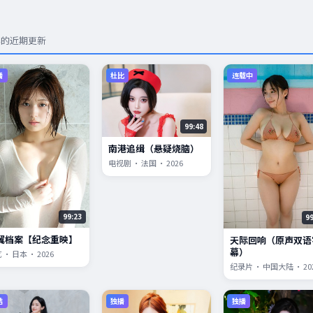
容的近期更新
播
杜比
连载中
99:48
南港追缉（悬疑烧脑）
电视剧 · 法国 · 2026
99:23
9
翼档案【纪念重映】
天际回响（原声双语
幕）
 · 日本 · 2026
纪录片 · 中国大陆 · 20
结
独播
独播