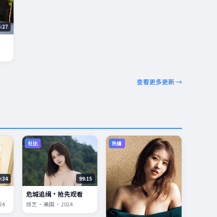
6:27
查看更多更新 →
杜比
热播
9:34
99:15
危城追缉·抢先观看
24
综艺 · 美国 · 2024