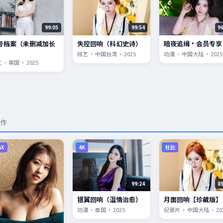
99:05
99:54
9
号档案（未删减加长
失控回响（科幻史诗）
暗夜追缉·会员专享
）
综艺 · 中国台湾 · 2025
动漫 · 中国大陆 · 2025
 · 英国 · 2025
佳作
AX
4K
杜比
99:24
8
银翼回响（温情治愈）
月面回响【珍藏版】
动漫 · 泰国 · 2025
纪录片 · 中国大陆 · 20