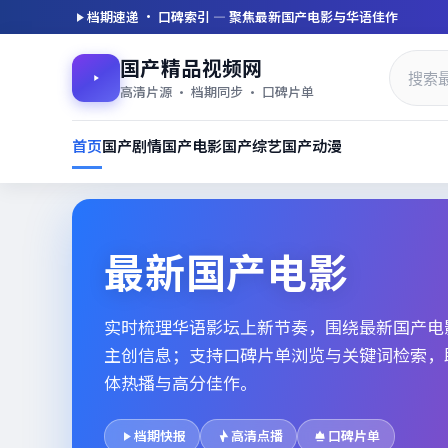
档期速递 · 口碑索引 — 聚焦
最新国产电影
与华语佳作
国产精品视频网
高清片源 · 档期同步 · 口碑片单
首页
国产剧情
国产电影
国产综艺
国产动漫
最新国产电影_高清片单档期速
最新国产电影
实时梳理华语影坛上新节奏，围绕
最新国产电
主创信息；支持口碑片单浏览与关键词检索，
体热播与高分佳作。
档期快报
高清点播
口碑片单