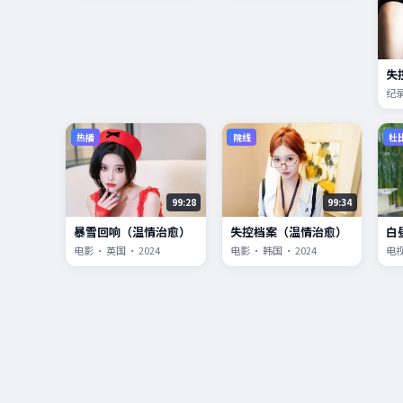
失
纪录
热播
院线
杜
99:28
99:34
暴雪回响（温情治愈）
失控档案（温情治愈）
白
电影 · 英国 · 2024
电影 · 韩国 · 2024
电视