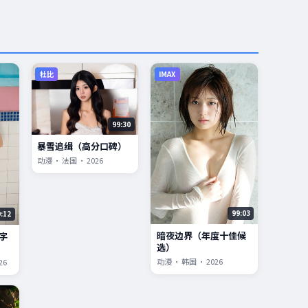
杜比
IMAX
99:30
暴雪追缉（高分口碑）
动漫 · 法国 · 2026
99:03
9:12
暗夜边界（年度十佳候
字
选）
动漫 · 韩国 · 2026
26