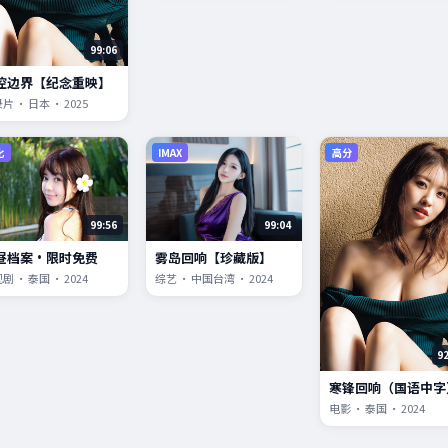
99:06
控边界【纪念重映】
片 · 日本 · 2025
比
IMAX
高分
99:56
99:04
昼档案·限时免费
雾岛回响【珍藏版】
剧 · 泰国 · 2024
综艺 · 中国台湾 · 2024
9
寒锋回响（国语中字
电影 · 泰国 · 2024