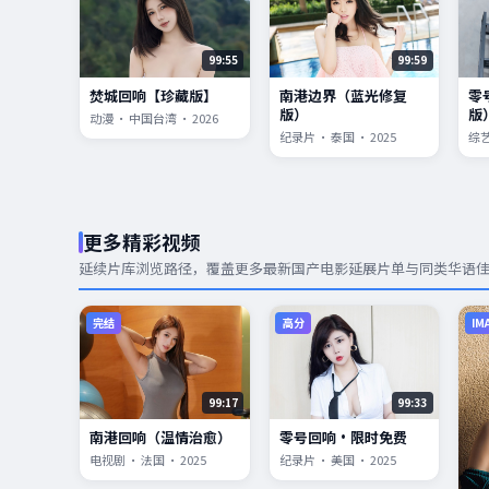
99:55
99:59
焚城回响【珍藏版】
南港边界（蓝光修复
零
版）
版
动漫 · 中国台湾 · 2026
纪录片 · 泰国 · 2025
综艺
更多精彩视频
延续片库浏览路径，覆盖更多
最新国产电影
延展片单与同类华语
完结
高分
IM
99:17
99:33
南港回响（温情治愈）
零号回响·限时免费
电视剧 · 法国 · 2025
纪录片 · 美国 · 2025