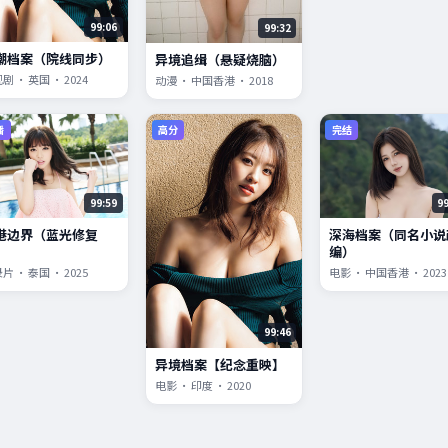
99:06
99:32
潮档案（院线同步）
异境追缉（悬疑烧脑）
剧 · 英国 · 2024
动漫 · 中国香港 · 2018
播
高分
完结
99:59
9
港边界（蓝光修复
深海档案（同名小说
）
编）
片 · 泰国 · 2025
电影 · 中国香港 · 2023
99:46
异境档案【纪念重映】
电影 · 印度 · 2020