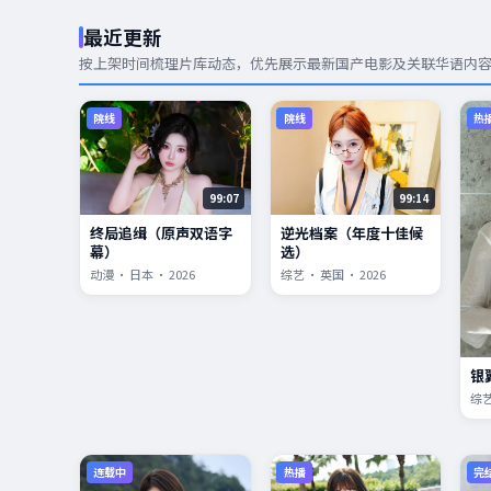
最近更新
按上架时间梳理片库动态，优先展示
最新国产电影
及关联华语内
院线
院线
热
99:07
99:14
终局追缉（原声双语字
逆光档案（年度十佳候
幕）
选）
动漫 · 日本 · 2026
综艺 · 英国 · 2026
银
综艺
连载中
热播
完