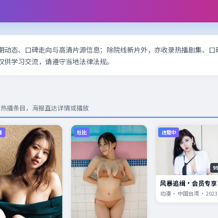
期动态、口碑走向与高清片源信息；除院线新片外，亦收录热播剧集、口
仅供学习交流，请遵守当地法律法规。
与热播条目，海报直达详情或播放
播
杜比
连载中
9
风暴追缉·会员专享
动漫 · 中国台湾 · 2023